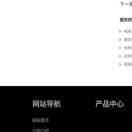
下一
相关的
机床
重庆
吉林
北京
蓝能
网站导航
产品中心
网站首页
公司介绍