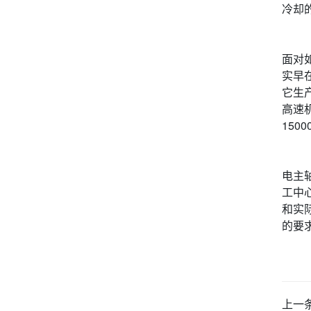
冷却
面对
实早
它生
高速
1500
电主
工中
和实
的要求
上一