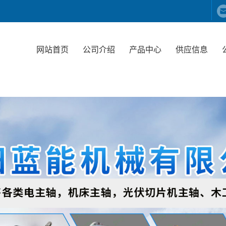
网站首页
公司介绍
产品中心
供应信息