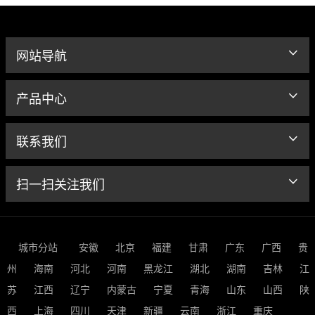
网站导航
产品中心
联系我们
扫一扫关注我们
城市分站
安徽
北京
福建
甘肃
广东
广西
贵
州
海南
河北
河南
黑龙江
湖北
湖南
吉林
江
苏
江西
辽宁
内蒙古
宁夏
青海
山东
山西
陕
西
上海
四川
天津
新疆
云南
浙江
重庆