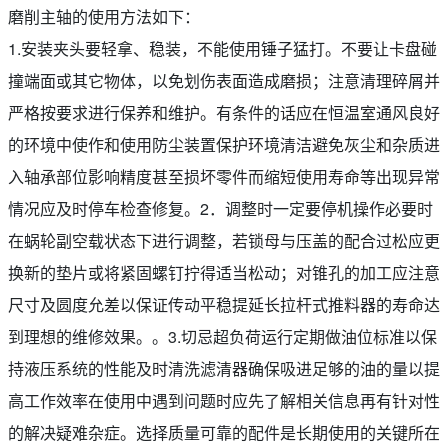
磨削主轴的使用方法如下：
1.安装夹头要轻拿、稳装，不能使用锤子猛打。不要让卡盘碰
撞端面或其它物体，以免划伤表面造成磨损；注意清理碎屑并
严格按要求进行保养和维护。有条件的话应在恒温室通风良好
的环境中使作和使用防尘装置保护环境清洁避免灰尘和杂质进
入轴承部位影响精度甚至损坏零件而缩短使用寿命等出现异常
情况应及时停车检查修复。2．调整时一定要停机操作必要时
在蜗轮副空载状态下进行调整，若锁母与压盖的配合过松应更
换新的垫片或将紧固螺钉拧得适当松动；对锥孔的加工应注意
尺寸及圆度允差以保证传动平稳提延长拉杆式推料器的寿命达
到理想的维修效果。。3.切忌超负荷运行定期做油位标准以保
持液压系统的性能及时清洗滤清器确保吸进足够的油的量以提
高工作效率在使用中遇到问题时应先了解相关信息再有针对性
的解决疑难杂症。选择质量可靠的配件是长期使用的关键所在