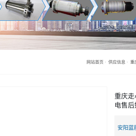
网站首页
供应信息
重
重庆走
电售后
安阳蓝