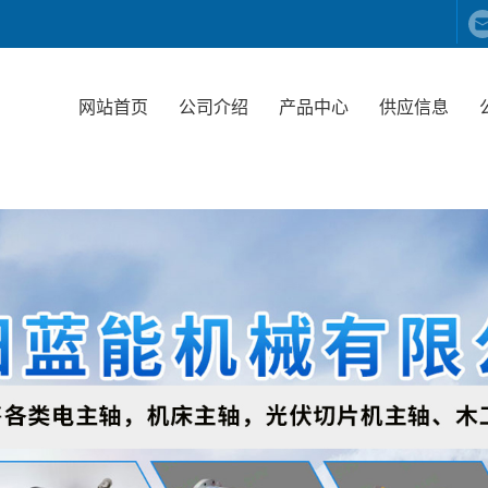
网站首页
公司介绍
产品中心
供应信息