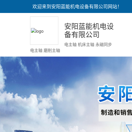
欢迎来到安阳蓝能机电设备有限公司网站！
安阳蓝能机电设
备有限公司
电主轴 机床主轴 永磁同步
电主轴 磨削主轴