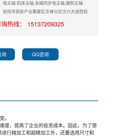
：电主轴,机床主轴,永磁同步电主轴,磨削主轴
：安阳市高新产业集聚区文峰分区文兴大道西段
询热线： 15137209325
咨询
QQ咨询
变。
的速度，提高了企业的投资成本。因此，为了使
须进行精加工和超精加工外，还要选用尺寸和