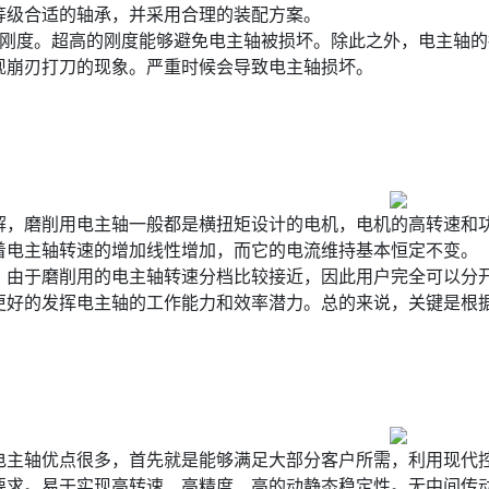
等级合适的轴承，并采用合理的装配方案。
高刚度。超高的刚度能够避免电主轴被损坏。除此之外，电主轴
现崩刃打刀的现象。严重时候会导致电主轴损坏。
解，磨削用电主轴一般都是横扭矩设计的电机，电机的高转速和
着电主轴转速的增加线性增加，而它的电流维持基本恒定不变。
，由于磨削用的电主轴转速分档比较接近，因此用户完全可以分
更好的发挥电主轴的工作能力和效率潜力。总的来说，关键是根
电主轴优点很多，首先就是能够满足大部分客户所需，利用现代
要求。易于实现高转速、高精度、高的动静态稳定性。无中间传