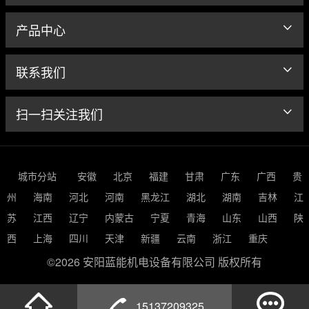
产品中心
联系我们
扫一扫关注我们
城市分站
安徽
北京
福建
甘肃
广东
广西
贵
州
海南
河北
河南
黑龙江
湖北
湖南
吉林
江
苏
江西
辽宁
内蒙古
宁夏
青海
山东
山西
陕
西
上海
四川
天津
新疆
云南
浙江
重庆
©2026 安阳蓝能机电设备有限公司 版权所有
15137209325