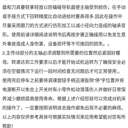
盘和刀具要轻拿轻放以防磕碰导轨面使主轴受到损伤；在手动
或手摇方式下回转精度比自动进给时要高得多,因此在操作中
尽量采用跟刀的方式进行仿形加工以减小径向力造成的轴承变
形。使用前请详细阅读说明书后再按步骤正确操用以免发生意
外事故造成人身伤害、设备损坏等不可挽回的损失。。
2.主传动部分的主轴必须调整到所需要的位置然后紧固好螺
母。转速达到工作要求以后才能开始试机运转为了确保安全必
须在空载情况下运行一段时间检查无问题后才可正常使用.。
使用完后停车之前要将调速旋钮手柄迅速扳倒“停”字位置并将
电源断开以免合上开关时有小零件松动滑落伤人并做好日常保
养减少磨损提高使用寿命。根据上述介绍您就可以完成对机床
的操作了，一定要按照说明说去操作避免出现不必要的麻烦。
以上内容仅供参考具体可根据实际情况来应用希望能对您有所
帮助！